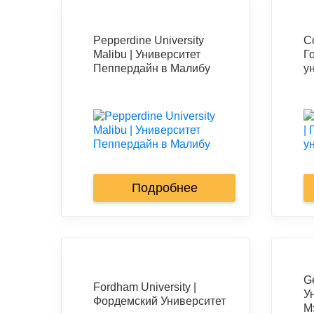
Pepperdine University
Co
Malibu | Университет
Г
Пеппердайн в Малибу
у
Подробнее
G
Fordham University |
У
Фордемский Университет
М