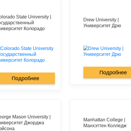
lorado State University |
Drew University |
осударственный
Университет Дрю
ниверситет Колорадо
Подробнее
Подробнее
eorge Mason University |
Manhattan College |
ниверситет Джорджа
Манхэттен Колледж
эйсона