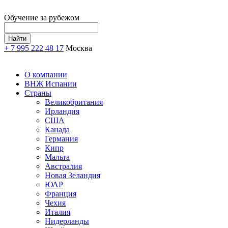
Обучение за рубежом
+ 7 995 222 48 17
Москва
О компании
ВНЖ Испании
Страны
Великобритания
Ирландия
США
Канада
Германия
Кипр
Мальта
Австралия
Новая Зеландия
ЮАР
Франция
Чехия
Италия
Нидерланды