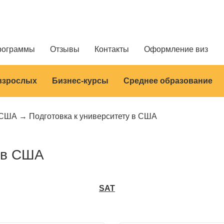
рограммы
Отзывы
Контакты
Оформление виз
 взрослых
Бизнес-курсы
Среднее образование
США
Подготовка к университету в США
у в США
SAT