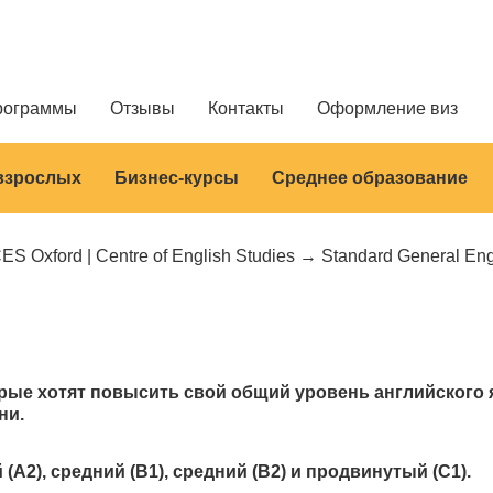
рограммы
Отзывы
Контакты
Оформление виз
 взрослых
Бизнес-курсы
Среднее образование
ES Oxford | Centre of English Studies
Standard General Eng
орые хотят повысить свой общий уровень английского
ни.
A2), средний (B1), средний (B2) и продвинутый (C1).