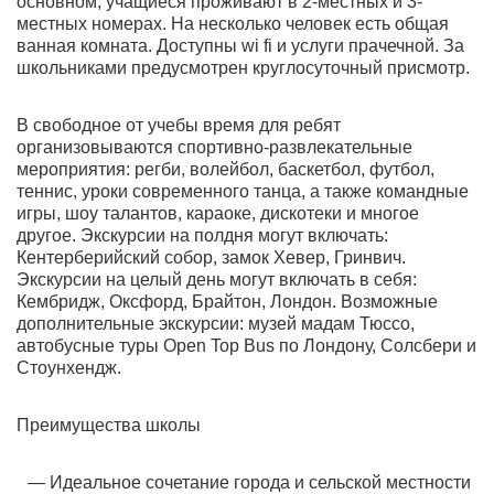
основном, учащиеся проживают в 2-местных и 3-
местных номерах. На несколько человек есть общая
ванная комната. Доступны wi fi и услуги прачечной. За
школьниками предусмотрен круглосуточный присмотр.
В свободное от учебы время для ребят
организовываются спортивно-развлекательные
мероприятия: регби, волейбол, баскетбол, футбол,
теннис, уроки современного танца, а также командные
игры, шоу талантов, караоке, дискотеки и многое
другое. Экскурсии на полдня могут включать:
Кентерберийский собор, замок Хевер, Гринвич.
Экскурсии на целый день могут включать в себя:
Кембридж, Оксфорд, Брайтон, Лондон. Возможные
дополнительные экскурсии: музей мадам Тюссо,
автобусные туры Open Top Bus по Лондону, Солсбери и
Стоунхендж.
Преимущества школы
Идеальное сочетание города и сельской местности