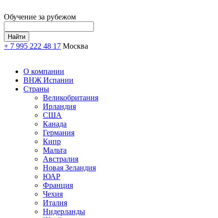
Обучение за рубежом
+ 7 995 222 48 17
Москва
О компании
ВНЖ Испании
Страны
Великобритания
Ирландия
США
Канада
Германия
Кипр
Мальта
Австралия
Новая Зеландия
ЮАР
Франция
Чехия
Италия
Нидерланды