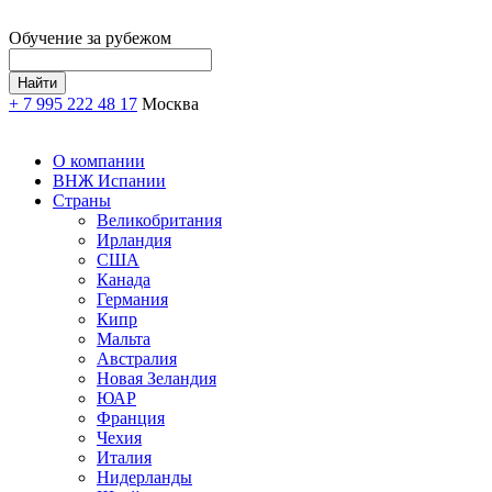
Обучение за рубежом
+ 7 995 222 48 17
Москва
О компании
ВНЖ Испании
Страны
Великобритания
Ирландия
США
Канада
Германия
Кипр
Мальта
Австралия
Новая Зеландия
ЮАР
Франция
Чехия
Италия
Нидерланды