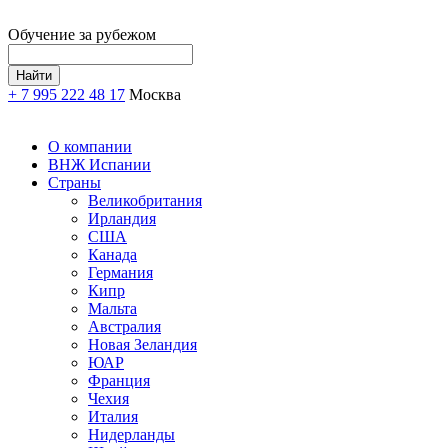
Обучение за рубежом
+ 7 995 222 48 17
Москва
О компании
ВНЖ Испании
Страны
Великобритания
Ирландия
США
Канада
Германия
Кипр
Мальта
Австралия
Новая Зеландия
ЮАР
Франция
Чехия
Италия
Нидерланды