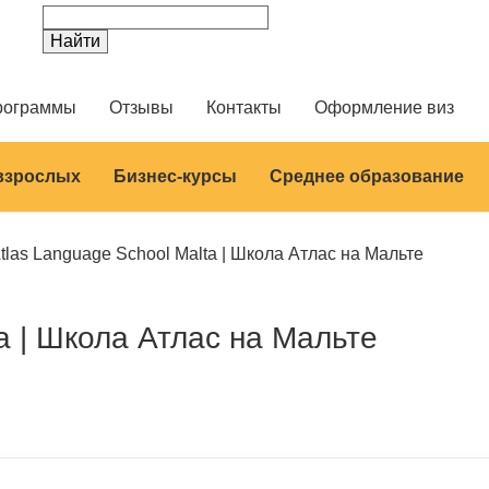
рограммы
Отзывы
Контакты
Оформление виз
 взрослых
Бизнес-курсы
Среднее образование
tlas Language School Malta | Школа Атлас на Мальте
a | Школа Атлас на Мальте