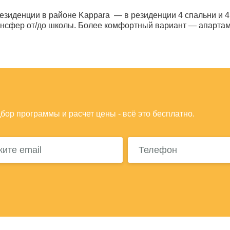
зиденции в районе Kappara — в резиденции 4 спальни и 4 
нсфер от/до школы. Более комфортный вариант — апартаме
дбор программы и расчет цены - всё это бесплатно.