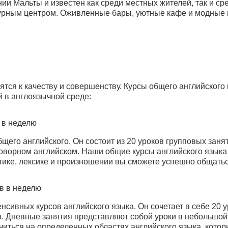
ии Мальты и известен как среди местных жителей, так и ср
турным центром. Оживленные бары, уютные кафе и модные 
ятся к качеству и совершенству. Курсы общего английского
й в англоязычной среде:
 в неделю
щего английского. Он состоит из 20 уроков групповых зан
ворном английском. Наши общие курсы английского языка
ике, лексике и произношении вы сможете успешно общаться
ов в неделю
енсивных курсов английского языка. Он сочетает в себе 20 у
 Дневные занятия представляют собой уроки в небольшой гр
иться на определенных областях английского языка, котор