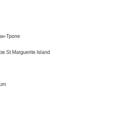
ан-Тропе
в St Marguerite Island
eum