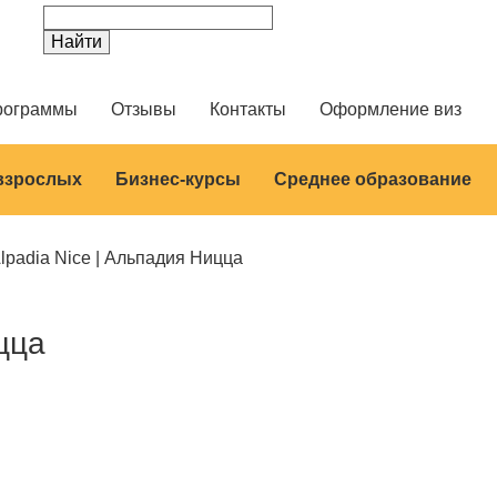
рограммы
Отзывы
Контакты
Оформление виз
 взрослых
Бизнес-курсы
Среднее образование
lpadia Nice | Альпадия Ницца
цца